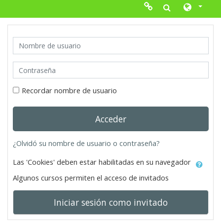
Salta al contenido principal
MENU
Nombre de usuario
IC IDIOMAS
Contraseña
Refuerzo de inglés
Recordar nombre de usuario
Acceder
Extraescolares de inglés
¿Olvidó su nombre de usuario o contraseña?
Cambridge University
Las 'Cookies' deben estar habilitadas en su navegador
Trinity C. London
Algunos cursos permiten el acceso de invitados
Iniciar sesión como invitado