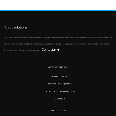
IC Edusolutions
En IC EduSolutions diseñamos e implementamos programas integrales para centros escolares: actividades extraescolares, auxiliares de
conversación, formación en idiomas y experiencias educativas innovadoras. Adaptamos cada propuesta a las necesidades del centro.
Contactar
Contáctanos y te informamos sin compromiso.
NUESTROS SERVICIOS
Auxiliares de idiomas
Tardes de junio y septiembre
Campamento de inmersión lingüísticas
Cursos PAU
EXTRAESCOLARES