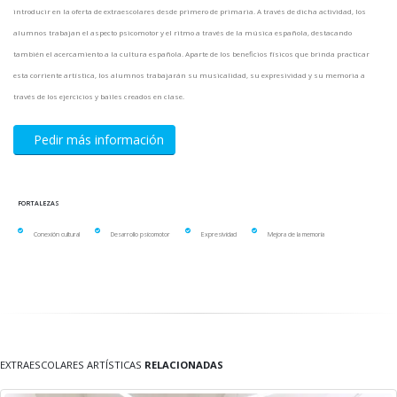
introducir en la oferta de extraescolares desde primero de primaria. A través de dicha actividad, los
alumnos trabajan el aspecto psicomotor y el ritmo a través de la música española, destacando
también el acercamiento a la cultura española. Aparte de los beneficios físicos que brinda practicar
esta corriente artística, los alumnos trabajarán su musicalidad, su expresividad y su memoria a
través de los ejercicios y bailes creados en clase.
Pedir más información
FORTALEZAS
Conexión cultural
Desarrollo psicomotor
Expresividad
Mejora de la memoria
EXTRAESCOLARES ARTÍSTICAS
RELACIONADAS