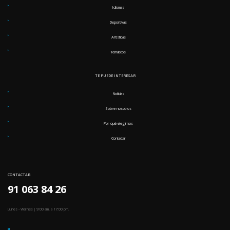
Idiomas
Deportivas
Artísticas
Temáticos
TE PUEDE INTERESAR
Noticias
Sobre nosotros
Por qué elegirnos
Contactar
CONTACTAR
91 063 84 26
Lunes - Viernes | 9:00 am. a 17:00 pm.